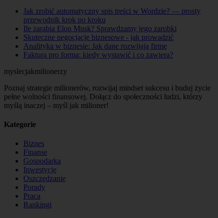
Jak zrobić automatyczny spis treści w Wordzie? — prosty
przewodnik krok po kroku
Ile zarabia Elon Musk? Sprawdzamy jego zarobki
Skuteczne negocjacje biznesowe - jak prowadzić
Analityka w biznesie: Jak dane rozwijają firmę
Faktura pro forma: kiedy wystawić i co zawiera?
myslecjakmilionerzy
Poznaj strategie milionerów, rozwijaj mindset sukcesu i buduj życie
pełne wolności finansowej. Dołącz do społeczności ludzi, którzy
myślą inaczej – myśl jak milioner!
Kategorie
Biznes
Finanse
Gospodarka
Inwestycje
Oszczędzanie
Porady
Praca
Rankingi