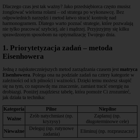
Dlaczego czas jest tak ważny? Jako przedsiębiorca często musisz
żonglować wieloma rolami – od stratega po wykonawcę. Bez
odpowiednich narzędzi i metod łatwo stracić kontrolę nad
harmonogramem. Dlatego warto poznać strategie, które pozwalają
nie tylko pracować szybciej, ale i mądrzej. Przyjrzyjmy się kilku
sprawdzonym sposobom na optymalizację Twojego dnia.
1. Priorytetyzacja zadań – metoda
Eisenhowera
Jedną z najskuteczniejszych metod zarządzania czasem jest
matryca
Eisenhowera
. Polega ona na podziale zadań na cztery kategorie w
zależności od ich pilności i ważności. Dzięki temu możesz skupić
się na tym, co naprawdę ma znaczenie, zamiast tracić energię na
drobiazgi. Poniżej znajdziesz tabelę, która pomoże Ci zrozumieć,
jak działa ta technika:
Kategoria
Pilne
Niepilne
Zrób natychmiast (np.
Zaplanuj (np.
Ważne
kryzysy)
długoterminowe cele)
Deleguj (np. rutynowe
Nieważne
Eliminuj (np. rozpraszacze)
zadania)