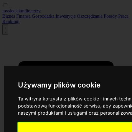
myslecjakmilionerzy
Biznes
Finanse
Gospodarka
Inwestycje
Oszczędzanie
Porady
Praca
Rankingi
Używamy plików cookie
Ta witryna korzysta z plików cookie i innych tech
podstawową funkcjonalność serwisu
,
aby zapewnić
naszymi produktami i usługami oraz personalizow