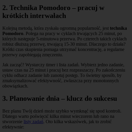
2. Technika Pomodoro – pracuj w
krótkich interwałach
Kolejną metodą, która zyskała ogromną popularność, jest
technika
Pomodoro
. Polega na pracy w cyklach trwających 25 minut, po
których następuje 5-minutowa przerwa. Po czterech takich cyklach
robisz dłuższą przerwę, trwającą 15-30 minut. Dlaczego to działa?
Krótki czas skupienia pomaga utrzymać koncentrację, a regularne
przerwy zapobiegają zmęczeniu.
Jak zacząć? Wystarczy timer i lista zadań. Wybierz jedno zadanie,
ustaw czas na 25 minut i pracuj bez rozpraszaczy. Po zakończeniu
cyklu odhacz zadanie lub zanotuj postęp. To świetny sposób, by
zmaksymalizować efektywność, zwłaszcza przy monotonnych
obowiązkach.
3. Planowanie dnia – klucz do sukcesu
Bez planu Twój dzień może szybko wymknąć się spod kontroli.
Dlatego warto poświęcić kilka minut wieczorem lub rano na
stworzenie
listy zadań
. Oto kilka wskazówek, jak to zrobić
efektywnie: