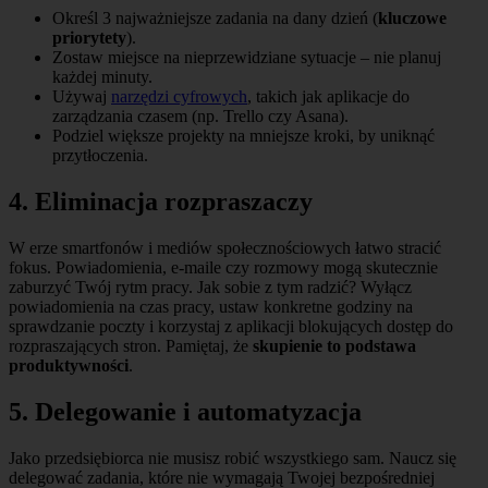
Określ 3 najważniejsze zadania na dany dzień (
kluczowe
priorytety
).
Zostaw miejsce na nieprzewidziane sytuacje – nie planuj
każdej minuty.
Używaj
narzędzi cyfrowych
, takich jak aplikacje do
zarządzania czasem (np. Trello czy Asana).
Podziel większe projekty na mniejsze kroki, by uniknąć
przytłoczenia.
4. Eliminacja rozpraszaczy
W erze smartfonów i mediów społecznościowych łatwo stracić
fokus. Powiadomienia, e-maile czy rozmowy mogą skutecznie
zaburzyć Twój rytm pracy. Jak sobie z tym radzić? Wyłącz
powiadomienia na czas pracy, ustaw konkretne godziny na
sprawdzanie poczty i korzystaj z aplikacji blokujących dostęp do
rozpraszających stron. Pamiętaj, że
skupienie to podstawa
produktywności
.
5. Delegowanie i automatyzacja
Jako przedsiębiorca nie musisz robić wszystkiego sam. Naucz się
delegować zadania, które nie wymagają Twojej bezpośredniej