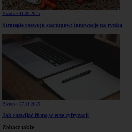
Biznes
•
11.09.2025
Strategie rozwoju startupów: innowacje na rynku
Biznes
•
27.11.2025
Jak rozwijać firmę w erze cyfryzacji
Zobacz także