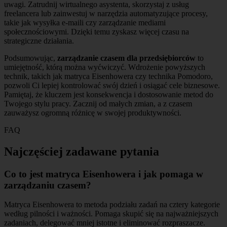
uwagi. Zatrudnij wirtualnego asystenta, skorzystaj z usług
freelancera lub zainwestuj w narzędzia automatyzujące procesy,
takie jak wysyłka e-maili czy zarządzanie mediami
społecznościowymi. Dzięki temu zyskasz więcej czasu na
strategiczne działania.
Podsumowując,
zarządzanie czasem dla przedsiębiorców
to
umiejętność, którą można wyćwiczyć. Wdrożenie powyższych
technik, takich jak matryca Eisenhowera czy technika Pomodoro,
pozwoli Ci lepiej kontrolować swój dzień i osiągać cele biznesowe.
Pamiętaj, że kluczem jest konsekwencja i dostosowanie metod do
Twojego stylu pracy. Zacznij od małych zmian, a z czasem
zauważysz ogromną różnicę w swojej produktywności.
FAQ
Najczęściej zadawane pytania
Co to jest matryca Eisenhowera i jak pomaga w
zarządzaniu czasem?
Matryca Eisenhowera to metoda podziału zadań na cztery kategorie
według pilności i ważności. Pomaga skupić się na najważniejszych
zadaniach, delegować mniej istotne i eliminować rozpraszacze.