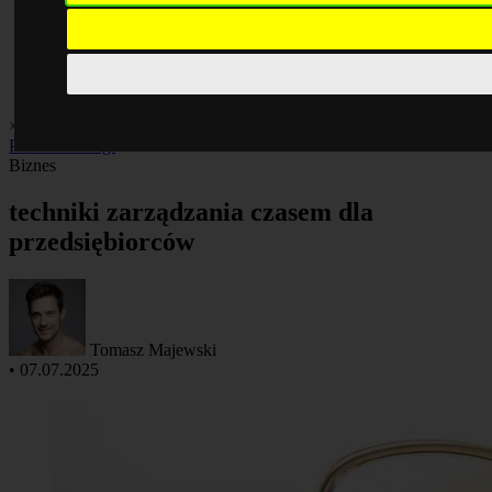
×
Biznes
Finanse
Gospodarka
Inwestycje
Oszczędzanie
Porady
Praca
Rankingi
Biznes
techniki zarządzania czasem dla
przedsiębiorców
Tomasz Majewski
•
07.07.2025