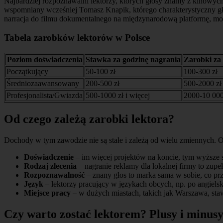
Najbardziej rozpoznawalni lektorzy, których głosy znamy z kinowych 
wspomniany wcześniej Tomasz Knapik, którego charakterystyczny głos
narracja do filmu dokumentalnego na międzynarodową platformę, mog
Tabela zarobków lektorów w Polsce
Poziom doświadczenia
Stawka za godzinę nagrania
Zarobki za 
Początkujący
50-100 zł
100-300 zł
Średniozaawansowany
200-500 zł
500-2000 zł
Profesjonalista/Gwiazda
500-1000 zł i więcej
2000-10 000 
Od czego zależą zarobki lektora?
Dochody w tym zawodzie nie są stałe i zależą od wielu zmiennych. Ot
Doświadczenie
– im więcej projektów na koncie, tym wyższe
Rodzaj zlecenia
– nagranie reklamy dla lokalnej firmy to zupeł
Rozpoznawalność
– znany głos to marka sama w sobie, co prz
Język
– lektorzy pracujący w językach obcych, np. po angiel
Miejsce pracy
– w dużych miastach, takich jak Warszawa, sta
Czy warto zostać lektorem? Plusy i minus