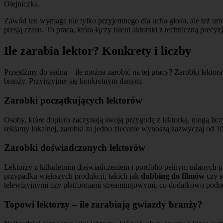
Olejniczka.
Zawód ten wymaga nie tylko przyjemnego dla ucha głosu, ale też umiej
presją czasu. To praca, która łączy talent aktorski z techniczną precyzj
Ile zarabia lektor? Konkrety i liczby
Przejdźmy do sedna – ile można zarobić na tej pracy? Zarobki lektor
branży. Przyjrzyjmy się konkretnym danym.
Zarobki początkujących lektorów
Osoby, które dopiero zaczynają swoją przygodę z lektorką, mogą liczy
reklamy lokalnej, zarobki za jedno zlecenie wynoszą zazwyczaj od 100
Zarobki doświadczonych lektorów
Lektorzy z kilkuletnim doświadczeniem i portfolio pełnym udanych p
przypadku większych produkcji, takich jak
dubbing do filmów
czy s
telewizyjnymi czy platformami streamingowymi, co dodatkowo podnos
Topowi lektorzy – ile zarabiają gwiazdy branży?