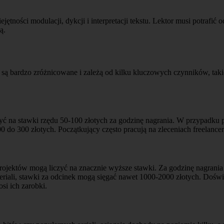
ętności modulacji, dykcji i interpretacji tekstu. Lektor musi potrafi
ą.
a są bardzo zróżnicowane i zależą od kilku kluczowych czynników, tak
ć na stawki rzędu 50-100 złotych za godzinę nagrania. W przypadku pro
 do 300 złotych. Początkujący często pracują na zleceniach freelancer
rojektów mogą liczyć na znacznie wyższe stawki. Za godzinę nagrania 
eriali, stawki za odcinek mogą sięgać nawet 1000-2000 złotych. Doświ
i ich zarobki.