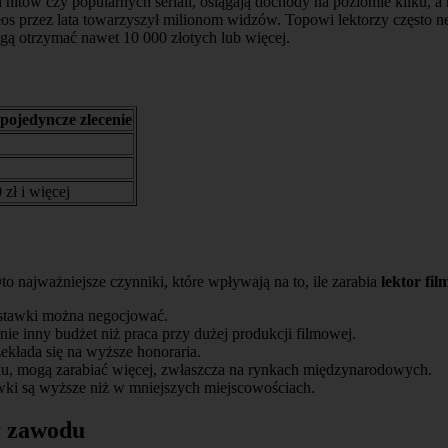
hitów czy popularnych seriali, osiągają dochody na poziomie kilku, a
 przez lata towarzyszył milionom widzów. Topowi lektorzy często neg
ą otrzymać nawet 10 000 złotych lub więcej.
pojedyncze zlecenie
zł i więcej
o najważniejsze czynniki, które wpływają na to, ile zarabia
lektor fi
 stawki można negocjować.
nie inny budżet niż praca przy dużej produkcji filmowej.
ekłada się na wyższe honoraria.
sku, mogą zarabiać więcej, zwłaszcza na rynkach międzynarodowych.
wki są wyższe niż w mniejszych miejscowościach.
y zawodu