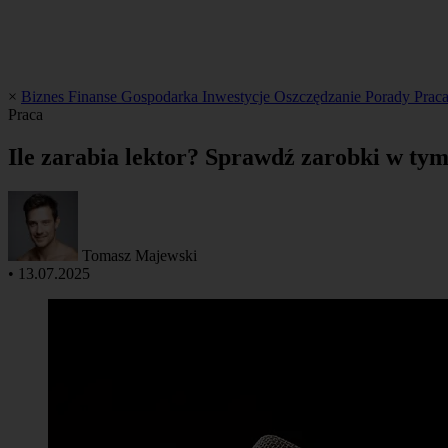
×
Biznes
Finanse
Gospodarka
Inwestycje
Oszczędzanie
Porady
Prac
Praca
Ile zarabia lektor? Sprawdź zarobki w ty
Tomasz Majewski
•
13.07.2025