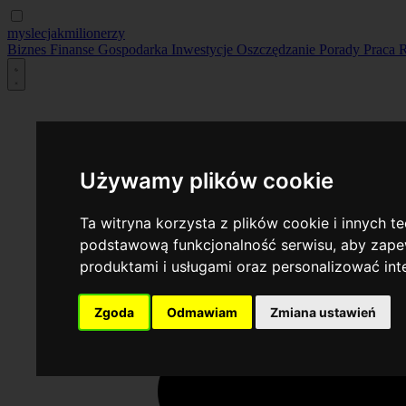
myslecjakmilionerzy
Biznes
Finanse
Gospodarka
Inwestycje
Oszczędzanie
Porady
Praca
R
Używamy plików cookie
Ta witryna korzysta z plików cookie i innych t
podstawową funkcjonalność serwisu
,
aby zapew
produktami i usługami oraz personalizować in
Zgoda
Odmawiam
Zmiana ustawień