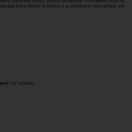
 nawet kilkunastu tysięcy złotych miesięcznie. Przykładem może być
ocjują indywidualne kontrakty, a za pojedynczy duży projekt, jak
lmowy
czy radiowy: