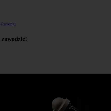
a
Rankingi
m zawodzie!