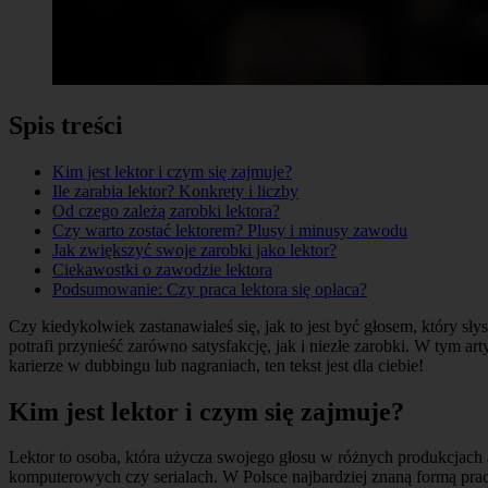
Spis treści
Kim jest lektor i czym się zajmuje?
Ile zarabia lektor? Konkrety i liczby
Od czego zależą zarobki lektora?
Czy warto zostać lektorem? Plusy i minusy zawodu
Jak zwiększyć swoje zarobki jako lektor?
Ciekawostki o zawodzie lektora
Podsumowanie: Czy praca lektora się opłaca?
Czy kiedykolwiek zastanawiałeś się, jak to jest być głosem, który s
potrafi przynieść zarówno satysfakcję, jak i niezłe zarobki. W tym art
karierze w dubbingu lub nagraniach, ten tekst jest dla ciebie!
Kim jest lektor i czym się zajmuje?
Lektor to osoba, która użycza swojego głosu w różnych produkcjach
komputerowych czy serialach. W Polsce najbardziej znaną formą pracy