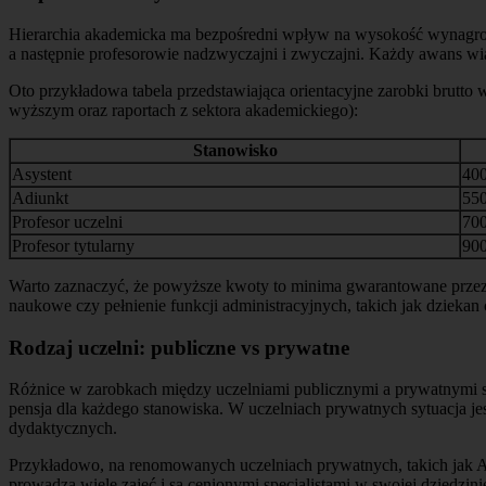
Hierarchia akademicka ma bezpośredni wpływ na wysokość wynagrodzen
a następnie profesorowie nadzwyczajni i zwyczajni. Każdy awans wi
Oto przykładowa tabela przedstawiająca orientacyjne zarobki brutto
wyższym oraz raportach z sektora akademickiego):
Stanowisko
Asystent
40
Adiunkt
55
Profesor uczelni
70
Profesor tytularny
90
Warto zaznaczyć, że powyższe kwoty to minima gwarantowane przez 
naukowe czy pełnienie funkcji administracyjnych, takich jak dziekan 
Rodzaj uczelni: publiczne vs prywatne
Różnice w zarobkach między uczelniami publicznymi a prywatnymi są
pensja dla każdego stanowiska. W uczelniach prywatnych sytuacja jest
dydaktycznych.
Przykładowo, na renomowanych uczelniach prywatnych, takich jak A
prowadzą wiele zajęć i są cenionymi specjalistami w swojej dziedzin