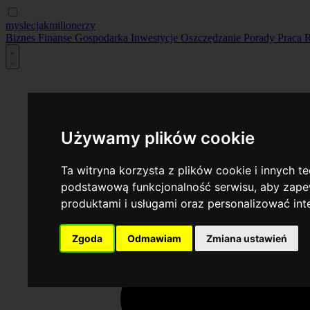
myslecjakmilionerzy
Biznes
Finanse
Gospodarka
Inwestycje
Oszczędzanie
Porady
Praca
R
Używamy plików cookie
Ta witryna korzysta z plików cookie i innych t
podstawową funkcjonalność serwisu
,
aby zapew
produktami i usługami oraz personalizować in
Zgoda
Odmawiam
Zmiana ustawień