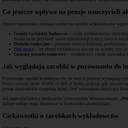
Co jeszcze wpływa na
pensje nauczycieli 
Oprócz stanowiska i rodzaju uczelni na zarobki wykładowców wpływaj
Granty i projekty badawcze
– wielu wykładowców otrzymuje
Nauki może przynieść nawet kilkadziesiąt tysięcy złotych roczn
Dodatki funkcyjne
– pełnienie funkcji dziekana, prodziekan
Staż pracy
– im dłużej wykładowca pracuje na uczelni, tym wy
Godziny ponadwymiarowe
– wykładowcy często prowadzą do
Jak wyglądają zarobki w porównaniu do 
Porównując zarobki wykładowców do innych profesji wymagających w
Polsce wynosi około 10 000-15 000 zł brutto, podczas gdy adiunkt na 
pensje akademickie wypadają lepiej, choć wymagania dotyczące kwali
Jak zauważył jeden z profesorów Uniwersytetu Warszawskiego:
„Pra
dobrze oddaje realia finansowe w środowisku akademickim.
Ciekawostki o zarobkach wykładowców
Czy wiesz, że: