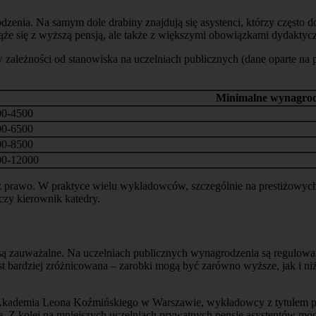
ia. Na samym dole drabiny znajdują się asystenci, którzy często dop
ąże się z wyższą pensją, ale także z większymi obowiązkami dydakty
 w zależności od stanowiska na uczelniach publicznych (dane oparte 
Minimalne wynagrodz
00-4500
00-6500
00-8500
00-12000
prawo. W praktyce wielu wykładowców, szczególnie na prestiżowych 
czy kierownik katedry.
 zauważalne. Na uczelniach publicznych wynagrodzenia są regulowane
 bardziej zróżnicowana – zarobki mogą być zarówno wyższe, jak i niższ
kademia Leona Koźmińskiego w Warszawie, wykładowcy z tytułem profe
ie. Z kolei na mniejszych uczelniach prywatnych pensje asystentów mo