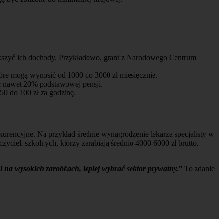
szyć ich dochody. Przykładowo, grant z Narodowego Centrum
tóre mogą wynosić od 1000 do 3000 zł miesięcznie.
yć nawet 20% podstawowej pensji.
0 do 100 zł za godzinę.
rencyjne. Na przykład średnie wynagrodzenie lekarza specjalisty w
ycieli szkolnych, którzy zarabiają średnio 4000-6000 zł brutto,
Ci na wysokich zarobkach, lepiej wybrać sektor prywatny.”
To zdanie