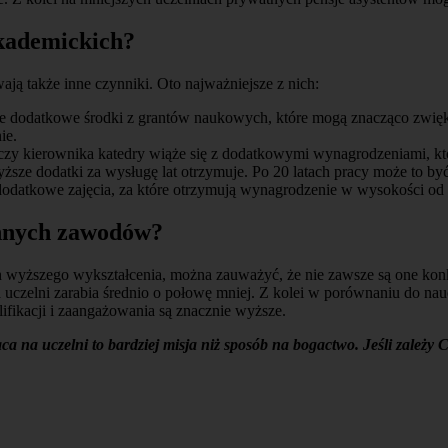
akademickich
?
ą także inne czynniki. Oto najważniejsze z nich:
 dodatkowe środki z grantów naukowych, które mogą znacząco zwięk
ie.
a czy kierownika katedry wiąże się z dodatkowymi wynagrodzeniami, k
ższe dodatki za wysługę lat otrzymuje. Po 20 latach pracy może to b
datkowe zajęcia, za które otrzymują wynagrodzenie w wysokości od 5
innych zawodów?
yższego wykształcenia, można zauważyć, że nie zawsze są one konku
uczelni zarabia średnio o połowę mniej. Z kolei w porównaniu do naucz
fikacji i zaangażowania są znacznie wyższe.
ca na uczelni to bardziej misja niż sposób na bogactwo. Jeśli zależy 