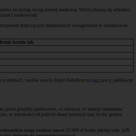
iero zaczynają swoją karierę naukową. Wyżej plasują się adiunkci,
cznymi i naukowymi.
na przepisach dotyczących minimalnych wynagrodzeń w szkolnictwie
enie brutto (zł)
uczelniach, zarabia więcej dzięki dodatkom za
staż
pracy, publikacje
 przez przepisy państwowe, co oznacza, że istnieje minimalna
e, w zależności od polityki danej instytucji oraz liczby godzin
sorskim mogą zarabiać nawet 15 000 zł brutto miesięcznie, jeśli
gą być zbliżone do minimalnej krajowej.