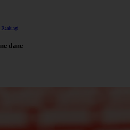
a
Rankingi
lne dane