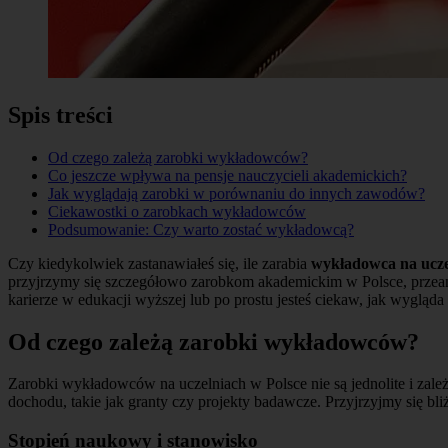
Spis treści
Od czego zależą zarobki wykładowców?
Co jeszcze wpływa na pensje nauczycieli akademickich?
Jak wyglądają zarobki w porównaniu do innych zawodów?
Ciekawostki o zarobkach wykładowców
Podsumowanie: Czy warto zostać wykładowcą?
Czy kiedykolwiek zastanawiałeś się, ile zarabia
wykładowca na ucze
przyjrzymy się szczegółowo zarobkom akademickim w Polsce, przeana
karierze w edukacji wyższej lub po prostu jesteś ciekaw, jak wygląd
Od czego zależą
zarobki wykładowców
?
Zarobki wykładowców na uczelniach w Polsce nie są jednolite i zal
dochodu, takie jak granty czy projekty badawcze. Przyjrzyjmy się bli
Stopień naukowy i stanowisko