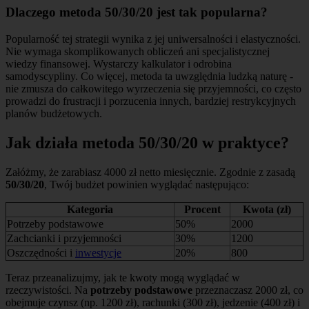
Dlaczego metoda 50/30/20 jest tak popularna?
Popularność tej strategii wynika z jej uniwersalności i elastyczności.
Nie wymaga skomplikowanych obliczeń ani specjalistycznej
wiedzy finansowej. Wystarczy kalkulator i odrobina
samodyscypliny. Co więcej, metoda ta uwzględnia ludzką naturę -
nie zmusza do całkowitego wyrzeczenia się przyjemności, co często
prowadzi do frustracji i porzucenia innych, bardziej restrykcyjnych
planów budżetowych.
Jak działa metoda 50/30/20 w praktyce?
Załóżmy, że zarabiasz 4000 zł netto miesięcznie. Zgodnie z zasadą
50/30/20
, Twój budżet powinien wyglądać następująco:
Kategoria
Procent
Kwota (zł)
Potrzeby podstawowe
50%
2000
Zachcianki i przyjemności
30%
1200
Oszczędności i
inwestycje
20%
800
Teraz przeanalizujmy, jak te kwoty mogą wyglądać w
rzeczywistości. Na
potrzeby podstawowe
przeznaczasz 2000 zł, co
obejmuje czynsz (np. 1200 zł), rachunki (300 zł), jedzenie (400 zł) i