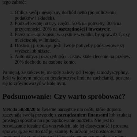
tego zabrać:
Oblicz swój miesięczny dochód netto (po odliczeniu
podatków i składek).
Podziel kwotę na trzy części: 50% na potrzeby, 30% na
przyjemności, 20% na
oszczędności i inwestycje
.
Przez miesiąc zapisuj wszystkie wydatki, by sprawdzić, czy
mieścisz się w limitach.
Dostosuj proporcje, jeśli Twoje potrzeby podstawowe są
wyższe lub niższe.
Automatyzuj oszczędności - ustaw stałe zlecenie na przelew
20% dochodu na osobne konto.
Pamiętaj, że sukces tej metody zależy od Twojej samodyscypliny.
Jeśli w jednym miesiącu przekroczysz limit na zachcianki, postaraj
się to zrównoważyć w kolejnym.
Podsumowanie: Czy warto spróbować?
Metoda
50/30/20
to świetne narzędzie dla osób, które dopiero
zaczynają swoją przygodę z
zarządzaniem finansami
lub szukają
prostego sposobu na uporządkowanie budżetu. Nie jest to
rozwiązanie idealne dla wszystkich, ale jej elastyczność i prostota
sprawiają, że warto dać jej szansę. Kluczem jest dostosowanie
proporcji do swojej sytuacji i konsekwentne trzymanie się planu.