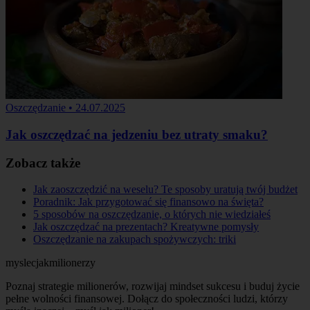
Oszczędzanie
•
24.07.2025
Jak oszczędzać na jedzeniu bez utraty smaku?
Zobacz także
Jak zaoszczędzić na weselu? Te sposoby uratują twój budżet
Poradnik: Jak przygotować się finansowo na święta?
5 sposobów na oszczędzanie, o których nie wiedziałeś
Jak oszczędzać na prezentach? Kreatywne pomysły
Oszczędzanie na zakupach spożywczych: triki
myslecjakmilionerzy
Poznaj strategie milionerów, rozwijaj mindset sukcesu i buduj życie
pełne wolności finansowej. Dołącz do społeczności ludzi, którzy