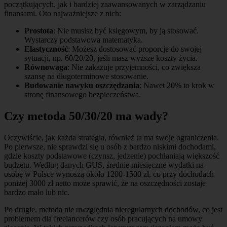
początkujących, jak i bardziej zaawansowanych w zarządzaniu
finansami. Oto najważniejsze z nich:
Prostota
: Nie musisz być księgowym, by ją stosować.
Wystarczy podstawowa matematyka.
Elastyczność
: Możesz dostosować proporcje do swojej
sytuacji, np. 60/20/20, jeśli masz wyższe koszty życia.
Równowaga
: Nie zakazuje przyjemności, co zwiększa
szansę na długoterminowe stosowanie.
Budowanie nawyku oszczędzania
: Nawet 20% to krok w
stronę finansowego bezpieczeństwa.
Czy metoda 50/30/20 ma wady?
Oczywiście, jak każda strategia, również ta ma swoje ograniczenia.
Po pierwsze, nie sprawdzi się u osób z bardzo niskimi dochodami,
gdzie koszty podstawowe (czynsz, jedzenie) pochłaniają większość
budżetu. Według danych GUS, średnie miesięczne wydatki na
osobę w Polsce wynoszą około 1200-1500 zł, co przy dochodach
poniżej 3000 zł netto może sprawić, że na oszczędności zostaje
bardzo mało lub nic.
Po drugie, metoda nie uwzględnia nieregularnych dochodów, co jest
problemem dla freelancerów czy osób pracujących na umowy