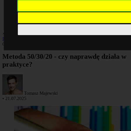
×
Biznes
Finanse
Gospodarka
Inwestycje
Oszczędzanie
Porady
Praca
Rankingi
Oszczędzanie
Metoda 50/30/20 - czy naprawdę działa w
praktyce?
Tomasz Majewski
•
21.07.2025