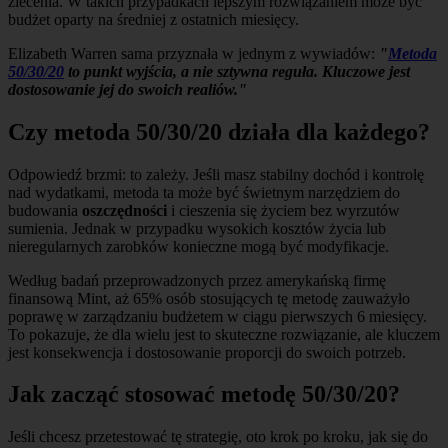
zlecenia. W takich przypadkach lepszym rozwiązaniem może być
budżet oparty na średniej z ostatnich miesięcy.
Elizabeth Warren sama przyznała w jednym z wywiadów:
"
Metoda
50/30/20
to punkt wyjścia, a nie sztywna reguła. Kluczowe jest
dostosowanie jej do swoich realiów."
Czy metoda 50/30/20 działa dla każdego?
Odpowiedź brzmi: to zależy. Jeśli masz stabilny dochód i kontrolę
nad wydatkami, metoda ta może być świetnym narzędziem do
budowania
oszczędności
i cieszenia się życiem bez wyrzutów
sumienia. Jednak w przypadku wysokich kosztów życia lub
nieregularnych zarobków konieczne mogą być modyfikacje.
Według badań przeprowadzonych przez amerykańską firmę
finansową Mint, aż 65% osób stosujących tę metodę zauważyło
poprawę w zarządzaniu budżetem w ciągu pierwszych 6 miesięcy.
To pokazuje, że dla wielu jest to skuteczne rozwiązanie, ale kluczem
jest konsekwencja i dostosowanie proporcji do swoich potrzeb.
Jak zacząć stosować metodę 50/30/20?
Jeśli chcesz przetestować tę strategię, oto krok po kroku, jak się do