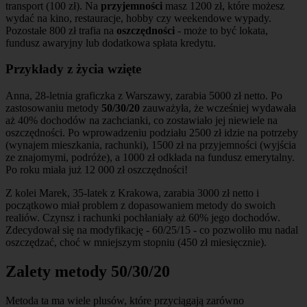
transport (100 zł). Na
przyjemności
masz 1200 zł, które możesz
wydać na kino, restauracje, hobby czy weekendowe wypady.
Pozostałe 800 zł trafia na
oszczędności
- może to być lokata,
fundusz awaryjny lub dodatkowa spłata kredytu.
Przykłady z życia wzięte
Anna, 28-letnia graficzka z Warszawy, zarabia 5000 zł netto. Po
zastosowaniu metody
50/30/20
zauważyła, że wcześniej wydawała
aż 40% dochodów na zachcianki, co zostawiało jej niewiele na
oszczędności. Po wprowadzeniu podziału 2500 zł idzie na potrzeby
(wynajem mieszkania, rachunki), 1500 zł na przyjemności (wyjścia
ze znajomymi, podróże), a 1000 zł odkłada na fundusz emerytalny.
Po roku miała już 12 000 zł oszczędności!
Z kolei Marek, 35-latek z Krakowa, zarabia 3000 zł netto i
początkowo miał problem z dopasowaniem metody do swoich
realiów. Czynsz i rachunki pochłaniały aż 60% jego dochodów.
Zdecydował się na modyfikację - 60/25/15 - co pozwoliło mu nadal
oszczędzać, choć w mniejszym stopniu (450 zł miesięcznie).
Zalety metody 50/30/20
Metoda ta ma wiele plusów, które przyciągają zarówno