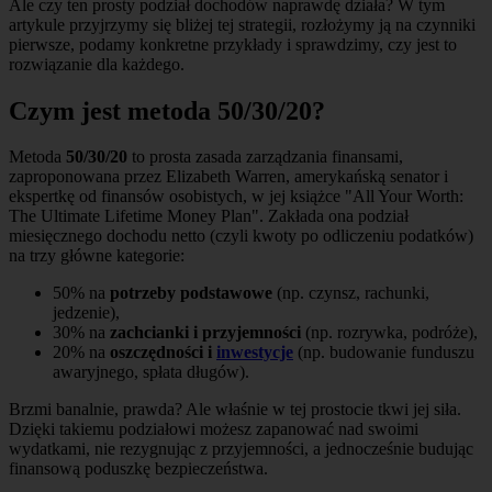
Ale czy ten prosty podział dochodów naprawdę działa? W tym
artykule przyjrzymy się bliżej tej strategii, rozłożymy ją na czynniki
pierwsze, podamy konkretne przykłady i sprawdzimy, czy jest to
rozwiązanie dla każdego.
Czym jest metoda 50/30/20?
Metoda
50/30/20
to prosta zasada zarządzania finansami,
zaproponowana przez Elizabeth Warren, amerykańską senator i
ekspertkę od finansów osobistych, w jej książce "All Your Worth:
The Ultimate Lifetime Money Plan". Zakłada ona podział
miesięcznego dochodu netto (czyli kwoty po odliczeniu podatków)
na trzy główne kategorie:
50% na
potrzeby podstawowe
(np. czynsz, rachunki,
jedzenie),
30% na
zachcianki i przyjemności
(np. rozrywka, podróże),
20% na
oszczędności i
inwestycje
(np. budowanie funduszu
awaryjnego, spłata długów).
Brzmi banalnie, prawda? Ale właśnie w tej prostocie tkwi jej siła.
Dzięki takiemu podziałowi możesz zapanować nad swoimi
wydatkami, nie rezygnując z przyjemności, a jednocześnie budując
finansową poduszkę bezpieczeństwa.