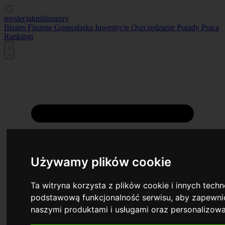
myslecjakmilionerzy
Biznes
Finanse
Gospodarka
Inwestycje
Oszczędzanie
Porady
Praca
Rankingi
Używamy plików cookie
Ta witryna korzysta z plików cookie i innych tech
podstawową funkcjonalność serwisu
,
aby zapewnić
naszymi produktami i usługami oraz personalizow