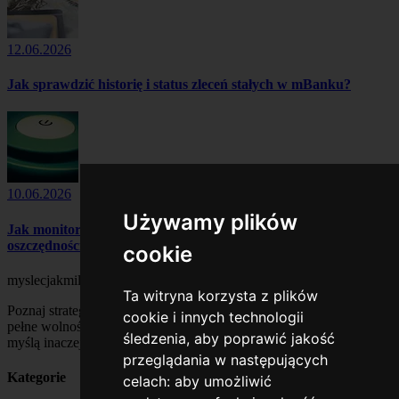
12.06.2026
Jak sprawdzić historię i status zleceń stałych w mBanku?
10.06.2026
Używamy plików
Jak monitorować zużycie energii elektrycznej w Tauronie z
oszczędnościami
cookie
myslecjakmilionerzy
Ta witryna korzysta z plików
Poznaj strategie milionerów, rozwijaj mindset sukcesu i buduj życie
cookie i innych technologii
pełne wolności finansowej. Dołącz do społeczności ludzi, którzy
śledzenia, aby poprawić jakość
myślą inaczej – myśl jak milioner!
przeglądania w następujących
Kategorie
celach:
aby umożliwić