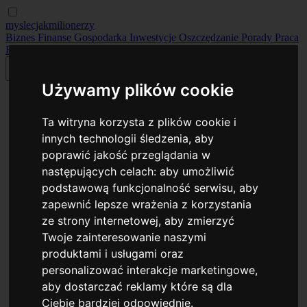
myslecjakmilionerzy
Biznes
Finanse
Gospodarka
Inwestycje
Oszczędzanie
Porady
Praca
Rankingi
Używamy plików cookie
Ta witryna korzysta z plików cookie i
innych technologii śledzenia, aby
poprawić jakość przeglądania w
następujących celach:
aby umożliwić
podstawową funkcjonalność serwisu
,
aby
zapewnić lepsze wrażenia z korzystania
ze strony internetowej
,
aby zmierzyć
Twoje zainteresowanie naszymi
produktami i usługami oraz
personalizować interakcje marketingowe
,
aby dostarczać reklamy które są dla
Ciebie bardziej odpowiednie
.