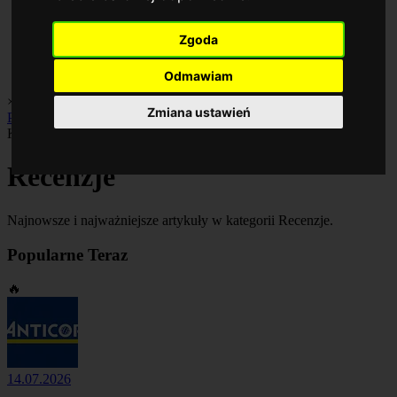
Zgoda
Odmawiam
×
Biznes
Finanse
Gospodarka
Inwestycje
Oszczędzanie
Porady
Zmiana ustawień
Praca
Rankingi
Kategoria
Recenzje
Najnowsze i najważniejsze artykuły w kategorii Recenzje.
Popularne Teraz
🔥
14.07.2026