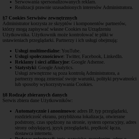
Serwowania spersonalizowanych reklam.
Realizacji prawnie uzasadnionych interesów Administratora.
§7 Cookies Serwisów zewnętrznych
Administrator korzysta ze skryptów i komponentów partnerów,
którzy mogą zapisywać własne Cookies na Urządzeniu
Użytkownika. Użytkownik może kontrolować te pliki w
ustawieniach przeglądarki. Partnerzy i ich usługi obejmują:
Usługi multimedialne
: YouTube.
Usługi społecznościowe
: Twitter, Facebook, LinkedIn.
Reklamy i sieci afiliacyjne
: Google Adsense.
Statystyki
: Google Analytics.
Usługi zewnętrzne są poza kontrolą Administratora, a
partnerzy mogą zmieniać swoje warunki, polityki prywatności
lub sposoby wykorzystywania Cookies.
§8 Rodzaje zbieranych danych
Serwis zbiera dane Użytkowników:
Automatycznie i anonimowo
: adres IP, typ przeglądarki,
rozdzielczość ekranu, przybliżona lokalizacja, otwierane
podstrony, czas spędzony na stronie, system operacyjny, adres
strony odsyłającej, język przeglądarki, prędkość łącza,
dostawca internetu.
Podczas rejestracji
: imię, nazwisko, pseudonim, adres e-