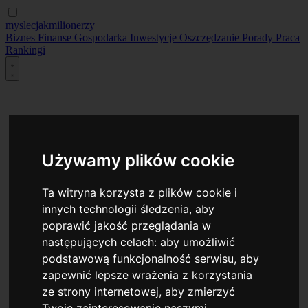
myslecjakmilionerzy
Biznes
Finanse
Gospodarka
Inwestycje
Oszczędzanie
Porady
Praca
Rankingi
Używamy plików cookie
Ta witryna korzysta z plików cookie i
innych technologii śledzenia, aby
poprawić jakość przeglądania w
następujących celach:
aby umożliwić
podstawową funkcjonalność serwisu
,
aby
zapewnić lepsze wrażenia z korzystania
ze strony internetowej
,
aby zmierzyć