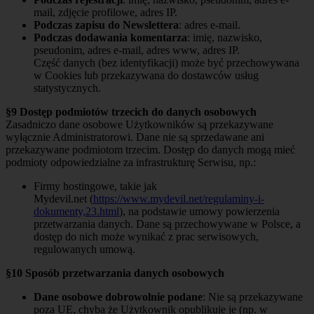
mail, zdjęcie profilowe, adres IP.
Podczas zapisu do Newslettera
: adres e-mail.
Podczas dodawania komentarza
: imię, nazwisko,
pseudonim, adres e-mail, adres www, adres IP.
Część danych (bez identyfikacji) może być przechowywana
w Cookies lub przekazywana do dostawców usług
statystycznych.
§9 Dostęp podmiotów trzecich do danych osobowych
Zasadniczo dane osobowe Użytkowników są przekazywane
wyłącznie Administratorowi. Dane nie są sprzedawane ani
przekazywane podmiotom trzecim. Dostęp do danych mogą mieć
podmioty odpowiedzialne za infrastrukturę Serwisu, np.:
Firmy hostingowe, takie jak
Mydevil.net (
https://www.mydevil.net/regulaminy-i-
dokumenty,23.html
), na podstawie umowy powierzenia
przetwarzania danych. Dane są przechowywane w Polsce, a
dostęp do nich może wynikać z prac serwisowych,
regulowanych umową.
§10 Sposób przetwarzania danych osobowych
Dane osobowe dobrowolnie podane
: Nie są przekazywane
poza UE, chyba że Użytkownik opublikuje je (np. w