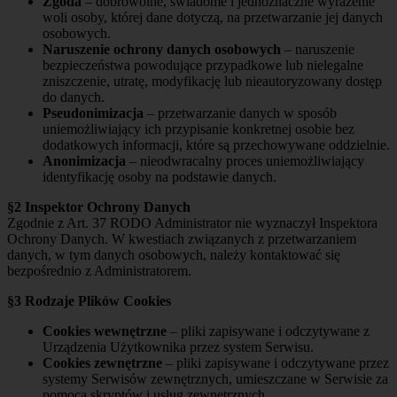
Zgoda
– dobrowolne, świadome i jednoznaczne wyrażenie
woli osoby, której dane dotyczą, na przetwarzanie jej danych
osobowych.
Naruszenie ochrony danych osobowych
– naruszenie
bezpieczeństwa powodujące przypadkowe lub nielegalne
zniszczenie, utratę, modyfikację lub nieautoryzowany dostęp
do danych.
Pseudonimizacja
– przetwarzanie danych w sposób
uniemożliwiający ich przypisanie konkretnej osobie bez
dodatkowych informacji, które są przechowywane oddzielnie.
Anonimizacja
– nieodwracalny proces uniemożliwiający
identyfikację osoby na podstawie danych.
§2 Inspektor Ochrony Danych
Zgodnie z Art. 37 RODO Administrator nie wyznaczył Inspektora
Ochrony Danych. W kwestiach związanych z przetwarzaniem
danych, w tym danych osobowych, należy kontaktować się
bezpośrednio z Administratorem.
§3 Rodzaje Plików Cookies
Cookies wewnętrzne
– pliki zapisywane i odczytywane z
Urządzenia Użytkownika przez system Serwisu.
Cookies zewnętrzne
– pliki zapisywane i odczytywane przez
systemy Serwisów zewnętrznych, umieszczane w Serwisie za
pomocą skryptów i usług zewnętrznych.