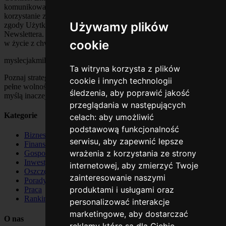
komunikowane Użytkownikom (e-mail, do 7 dni). Dalsze
korzystanie z Serwisu oznacza akceptację zmian. W razie braku
Używamy plików
zgody Użytkownik powinien usunąć konto lub wypisać się z
Newslettera. Zmiany są publikowane na stronie Serwisu i wchodzą
cookie
w życie z chwilą publikacji.
myslecjakmilionerzy
Ta witryna korzysta z plików
Poznaj strategie milionerów, rozwijaj mindset sukcesu i buduj życie
cookie i innych technologii
pełne wolności finansowej. Dołącz do społeczności ludzi, którzy
śledzenia, aby poprawić jakość
myślą inaczej – myśl jak milioner!
przeglądania w następujących
Kategorie
celach:
aby umożliwić
podstawową funkcjonalność
Biznes
serwisu
,
aby zapewnić lepsze
Finanse
wrażenia z korzystania ze strony
Gospodarka
Inwestycje
internetowej
,
aby zmierzyć Twoje
Oszczędzanie
zainteresowanie naszymi
Porady
produktami i usługami oraz
Praca
Rankingi
personalizować interakcje
marketingowe
,
aby dostarczać
O nas