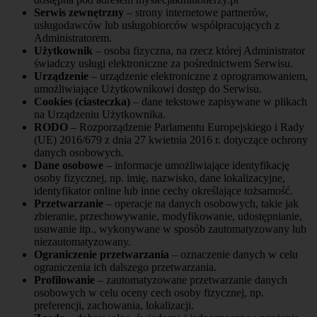
Serwis zewnętrzny
– strony internetowe partnerów,
usługodawców lub usługobiorców współpracujących z
Administratorem.
Użytkownik
– osoba fizyczna, na rzecz której Administrator
świadczy usługi elektroniczne za pośrednictwem Serwisu.
Urządzenie
– urządzenie elektroniczne z oprogramowaniem,
umożliwiające Użytkownikowi dostęp do Serwisu.
Cookies (ciasteczka)
– dane tekstowe zapisywane w plikach
na Urządzeniu Użytkownika.
RODO
– Rozporządzenie Parlamentu Europejskiego i Rady
(UE) 2016/679 z dnia 27 kwietnia 2016 r. dotyczące ochrony
danych osobowych.
Dane osobowe
– informacje umożliwiające identyfikację
osoby fizycznej, np. imię, nazwisko, dane lokalizacyjne,
identyfikator online lub inne cechy określające tożsamość.
Przetwarzanie
– operacje na danych osobowych, takie jak
zbieranie, przechowywanie, modyfikowanie, udostępnianie,
usuwanie itp., wykonywane w sposób zautomatyzowany lub
niezautomatyzowany.
Ograniczenie przetwarzania
– oznaczenie danych w celu
ograniczenia ich dalszego przetwarzania.
Profilowanie
– zautomatyzowane przetwarzanie danych
osobowych w celu oceny cech osoby fizycznej, np.
preferencji, zachowania, lokalizacji.