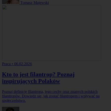
Tomasz Majewski
Praca
•
06.02.2026
Kto to jest filantrop? Poznaj
inspirujących Polaków
Poznaj definicję filantropa, jego cechy oraz znanych polskich
filantropów. Dowiedz się, jak zostać filantropem i wpływać na
społeczeństwo.