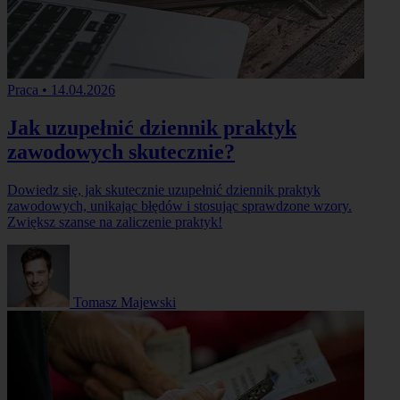
Praca
•
14.04.2026
Jak uzupełnić dziennik praktyk
zawodowych skutecznie?
Dowiedz się, jak skutecznie uzupełnić dziennik praktyk
zawodowych, unikając błędów i stosując sprawdzone wzory.
Zwiększ szanse na zaliczenie praktyk!
Tomasz Majewski