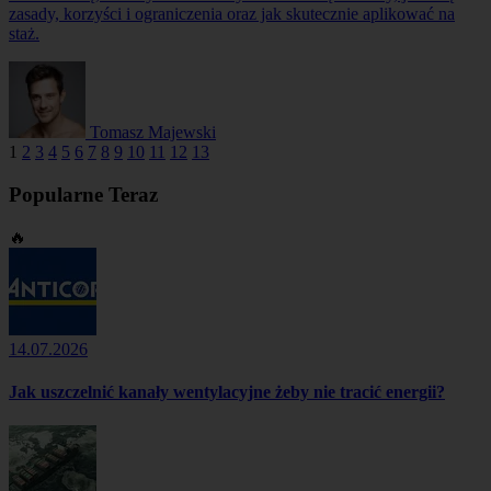
zasady, korzyści i ograniczenia oraz jak skutecznie aplikować na
staż.
Tomasz Majewski
1
2
3
4
5
6
7
8
9
10
11
12
13
Popularne Teraz
🔥
14.07.2026
Jak uszczelnić kanały wentylacyjne żeby nie tracić energii?