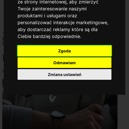
ze strony internetowej
,
aby zmierzyć
Twoje zainteresowanie naszymi
produktami i usługami oraz
personalizować interakcje marketingowe
,
aby dostarczać reklamy które są dla
×
Biznes
Finanse
Gospodarka
Inwestycje
Oszczędzanie
Porady
Ciebie bardziej odpowiednie
.
Praca
Rankingi
Kategoria
Zgoda
Praca
Odmawiam
Najnowsze i najważniejsze artykuły w kategorii Praca.
Zmiana ustawień