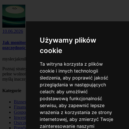
10.06.2026
Używamy plików
Jak monitorować zużycie energii elektrycznej w Tauronie z
oszczędnościami
cookie
myslecjakmilionerzy
Ta witryna korzysta z plików
Poznaj strategie milionerów, rozwijaj mindset sukcesu i buduj życie
cookie i innych technologii
pełne wolności finansowej. Dołącz do społeczności ludzi, którzy
śledzenia, aby poprawić jakość
myślą inaczej – myśl jak milioner!
przeglądania w następujących
Kategorie
celach:
aby umożliwić
podstawową funkcjonalność
Biznes
serwisu
,
aby zapewnić lepsze
Finanse
wrażenia z korzystania ze strony
Gospodarka
Inwestycje
internetowej
,
aby zmierzyć Twoje
Oszczędzanie
zainteresowanie naszymi
Porady