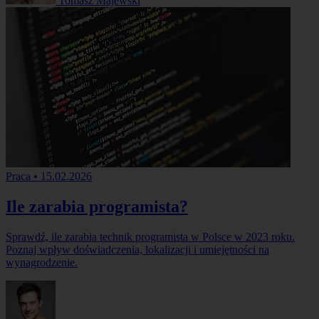
Tomasz Majewski
Praca
•
15.02.2026
Ile zarabia programista?
Sprawdź, ile zarabia technik programista w Polsce w 2023 roku.
Poznaj wpływ doświadczenia, lokalizacji i umiejętności na
wynagrodzenie.