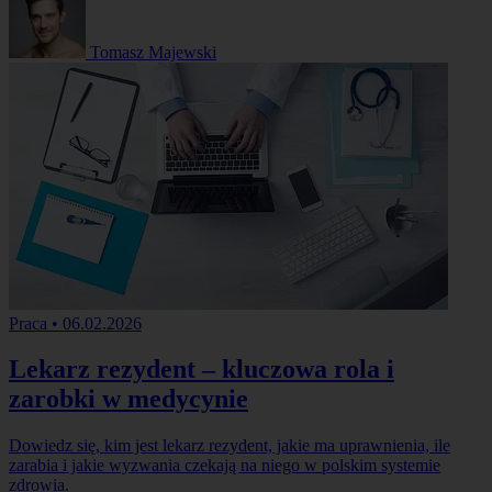
Tomasz Majewski
Praca
•
06.02.2026
Lekarz rezydent – kluczowa rola i
zarobki w medycynie
Dowiedz się, kim jest lekarz rezydent, jakie ma uprawnienia, ile
zarabia i jakie wyzwania czekają na niego w polskim systemie
zdrowia.