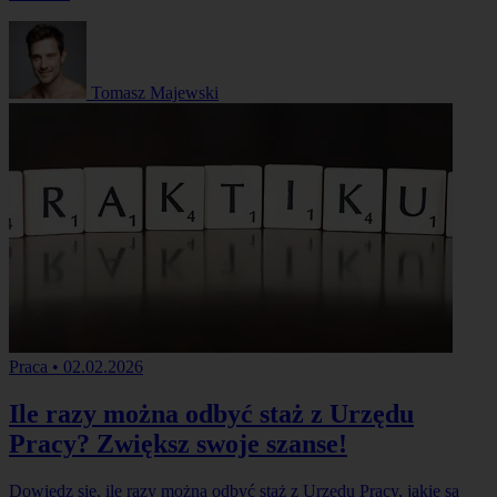
Tomasz Majewski
Praca
•
02.02.2026
Ile razy można odbyć staż z Urzędu
Pracy? Zwiększ swoje szanse!
Dowiedz się, ile razy można odbyć staż z Urzędu Pracy, jakie są