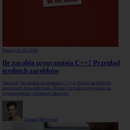
Praca
•
31.03.2026
Ile zarabia programista C++? Przegląd
średnich zarobków
Sprawdź, ile zarabia programista C++ w Polsce na różnych
poziomach doświadczenia. Poznaj czynniki wpływające na
wynagrodzenie i prognozy płacowe.
Tomasz Majewski