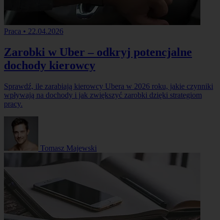
Praca
•
22.04.2026
Zarobki w Uber – odkryj potencjalne
dochody kierowcy
Sprawdź, ile zarabiają kierowcy Ubera w 2026 roku, jakie czynniki
wpływają na dochody i jak zwiększyć zarobki dzięki strategiom
pracy.
Tomasz Majewski