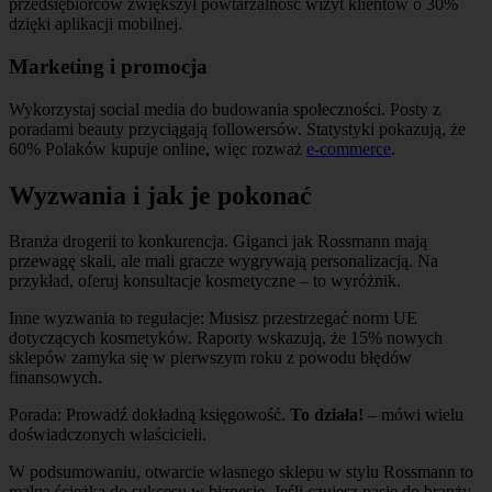
przedsiębiorców zwiększył powtarzalność wizyt klientów o 30%
dzięki aplikacji mobilnej.
Marketing i promocja
Wykorzystaj social media do budowania społeczności. Posty z
poradami beauty przyciągają followersów. Statystyki pokazują, że
60% Polaków kupuje online, więc rozważ
e-commerce
.
Wyzwania i jak je pokonać
Branża drogerii to konkurencja. Giganci jak Rossmann mają
przewagę skali, ale mali gracze wygrywają personalizacją. Na
przykład, oferuj konsultacje kosmetyczne – to wyróżnik.
Inne wyzwania to regulacje: Musisz przestrzegać norm UE
dotyczących kosmetyków. Raporty wskazują, że 15% nowych
sklepów zamyka się w pierwszym roku z powodu błędów
finansowych.
Porada: Prowadź dokładną księgowość.
To działa!
– mówi wielu
doświadczonych właścicieli.
W podsumowaniu, otwarcie własnego sklepu w stylu Rossmann to
realna ścieżka do sukcesu w biznesie. Jeśli czujesz pasję do branży