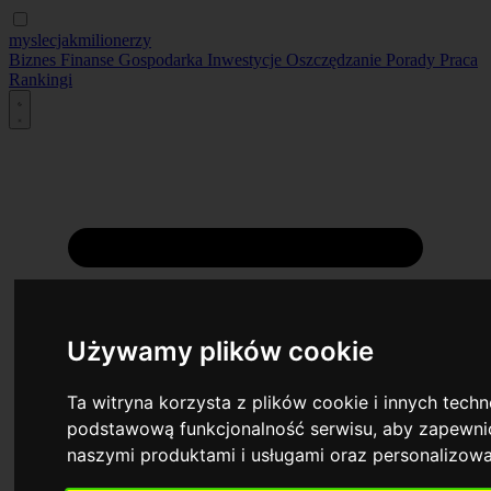
myslecjakmilionerzy
Biznes
Finanse
Gospodarka
Inwestycje
Oszczędzanie
Porady
Praca
Rankingi
Używamy plików cookie
Ta witryna korzysta z plików cookie i innych tech
podstawową funkcjonalność serwisu
,
aby zapewnić
naszymi produktami i usługami oraz personalizow