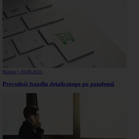
Biznes
•
20.08.2025
Przyszłość handlu detalicznego po pandemii