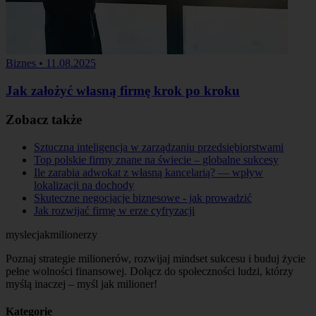
Biznes
•
11.08.2025
Jak założyć własną firmę krok po kroku
Zobacz także
Sztuczna inteligencja w zarządzaniu przedsiębiorstwami
Top polskie firmy znane na świecie – globalne sukcesy
Ile zarabia adwokat z własną kancelarią? — wpływ
lokalizacji na dochody
Skuteczne negocjacje biznesowe - jak prowadzić
Jak rozwijać firmę w erze cyfryzacji
myslecjakmilionerzy
Poznaj strategie milionerów, rozwijaj mindset sukcesu i buduj życie
pełne wolności finansowej. Dołącz do społeczności ludzi, którzy
myślą inaczej – myśl jak milioner!
Kategorie