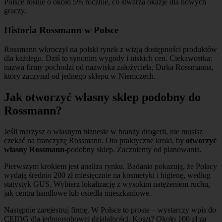
Polsce rośnie o około 5% rocznie, co stwarza okazje dla nowych
graczy.
Historia Rossmann w Polsce
Rossmann wkroczył na polski rynek z wizją dostępności produktów
dla każdego. Dziś to synonim wygody i niskich cen. Ciekawostka:
nazwa firmy pochodzi od nazwiska założyciela, Dirka Rossmanna,
który zaczynał od jednego sklepu w Niemczech.
Jak otworzyć własny sklep podobny do
Rossmann?
Jeśli marzysz o własnym biznesie w branży drogerii, nie musisz
czekać na franczyzę Rossmann. Oto praktyczne kroki, by
otworzyć
własny Rossmann
-podobny sklep. Zaczniemy od planowania.
Pierwszym krokiem jest analiza rynku. Badania pokazują, że Polacy
wydają średnio 200 zł miesięcznie na kosmetyki i higienę, według
statystyk GUS. Wybierz lokalizację z wysokim natężeniem ruchu,
jak centra handlowe lub osiedla mieszkaniowe.
Następnie zarejestruj firmę. W Polsce to proste – wystarczy wpis do
CEIDG dla jednoosobowej działalności. Koszt? Około 100 zł za