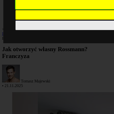
×
Biznes
Finanse
Gospodarka
Inwestycje
Oszczędzanie
Porady
Praca
Rankingi
Biznes
Jak otworzyć własny Rossmann?
Franczyza
Tomasz Majewski
•
21.11.2025