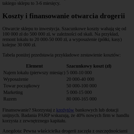
takiego sklepu to 3-6 miesięcy.
Koszty i finansowanie otwarcia drogerii
Otwarcie sklepu to inwestycja. Szacunkowe koszty wahają się od
100 000 zł do 500 000 zł, w zależności od skali. Na przykład,
remont lokalu to 20 000-50 000 zł, a wyposażenie (półki, kasy)
kolejne 30 000 zł.
Tabela poniżej przedstawia przykładowe zestawienie kosztów:
Element
Szacunkowy koszt (zł)
Najem lokalu (pierwszy miesiąc)
5 000-10 000
Wyposażenie
20 000-40 000
Towar początkowy
50 000-100 000
Marketing
5 000-15 000
Razem
80 000-165 000
Finansowanie? Skorzystaj z
kredytów
bankowych lub dotacji
unijnych. Badania PARP wskazują, że 40% nowych firm w handlu
korzysta z zewnętrznego kapitału.
Anegdota: Pewna właścicielka drogerii zaczęła z oszczędnościami