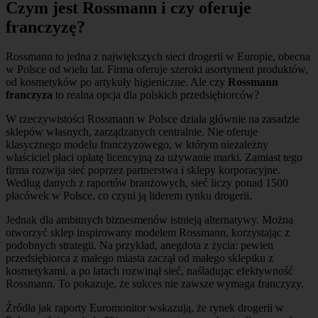
Czym jest Rossmann i czy oferuje
franczyzę?
Rossmann to jedna z największych sieci drogerii w Europie, obecna
w Polsce od wielu lat. Firma oferuje szeroki asortyment produktów,
od kosmetyków po artykuły higieniczne. Ale czy
Rossmann
franczyza
to realna opcja dla polskich przedsiębiorców?
W rzeczywistości Rossmann w Polsce działa głównie na zasadzie
sklepów własnych, zarządzanych centralnie. Nie oferuje
klasycznego modelu franczyzowego, w którym niezależny
właściciel płaci opłatę licencyjną za używanie marki. Zamiast tego
firma rozwija sieć poprzez partnerstwa i sklepy korporacyjne.
Według danych z raportów branżowych, sieć liczy ponad 1500
placówek w Polsce, co czyni ją liderem rynku drogerii.
Jednak dla ambitnych biznesmenów istnieją alternatywy. Można
otworzyć sklep inspirowany modelem Rossmann, korzystając z
podobnych strategii. Na przykład, anegdota z życia: pewien
przedsiębiorca z małego miasta zaczął od małego sklepiku z
kosmetykami, a po latach rozwinął sieć, naśladując efektywność
Rossmann. To pokazuje, że sukces nie zawsze wymaga franczyzy.
Źródła jak raporty Euromonitor wskazują, że rynek drogerii w