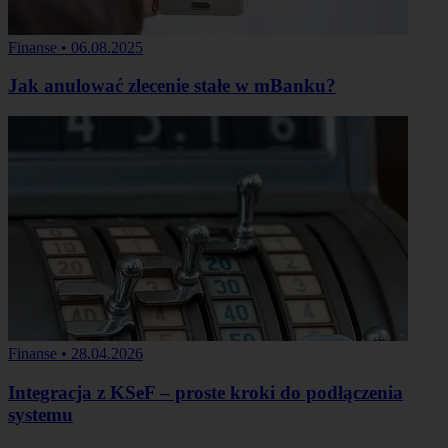
Finanse
•
06.08.2025
Jak anulować zlecenie stałe w mBanku?
Finanse
•
28.04.2026
Integracja z KSeF – proste kroki do podłączenia
systemu