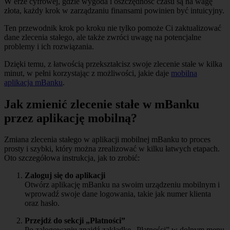
W erze cyfrowej, gdzie wygoda i oszczędność czasu są na wagę
złota, każdy krok w zarządzaniu finansami powinien być intuicyjny.
Ten przewodnik krok po kroku nie tylko pomoże Ci zaktualizować
dane zlecenia stałego, ale także zwróci uwagę na potencjalne
problemy i ich rozwiązania.
Dzięki temu, z łatwością przekształcisz swoje zlecenie stałe w kilka
minut, w pełni korzystając z możliwości, jakie daje
mobilna
aplikacja mBanku
.
Jak zmienić zlecenie stałe w mBanku
przez aplikację mobilną?
Zmiana zlecenia stałego w aplikacji mobilnej mBanku to proces
prosty i szybki, który można zrealizować w kilku łatwych etapach.
Oto szczegółowa instrukcja, jak to zrobić:
Zaloguj się do aplikacji
Otwórz aplikację mBanku na swoim urządzeniu mobilnym i
wprowadź swoje dane logowania, takie jak numer klienta
oraz hasło.
Przejdź do sekcji „Płatności”
Po zalogowaniu znajdź zakładkę „Płatności” w dolnym menu