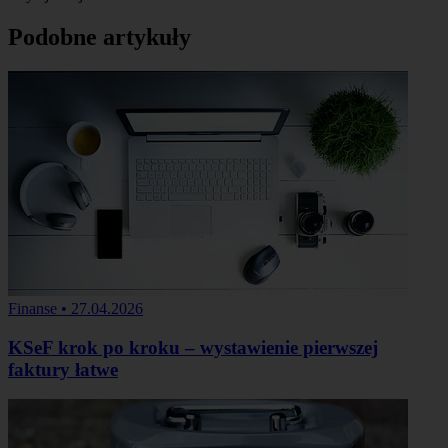
Podobne artykuły
Finanse
•
27.04.2026
KSeF krok po kroku – wystawienie pierwszej
faktury łatwe