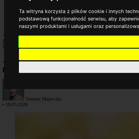
Ta witryna korzysta z plików cookie i innych tech
podstawową funkcjonalność serwisu
,
aby zapewnić
naszymi produktami i usługami oraz personalizow
×
Biznes
Finanse
Gospodarka
Inwestycje
Oszczędzanie
Porady
Praca
Rankingi
Finanse
Jak zmienić zlecenie stałe w mBanku
przez aplikację mobilną?
Tomasz Majewski
•
18.05.2026