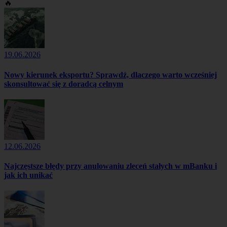
🔥
19.06.2026
Nowy kierunek eksportu? Sprawdź, dlaczego warto wcześniej
skonsultować się z doradcą celnym
12.06.2026
Najczęstsze błędy przy anulowaniu zleceń stałych w mBanku i
jak ich unikać