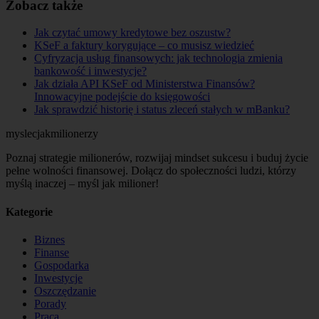
Zobacz także
Jak czytać umowy kredytowe bez oszustw?
KSeF a faktury korygujące – co musisz wiedzieć
Cyfryzacja usług finansowych: jak technologia zmienia
bankowość i inwestycje?
Jak działa API KSeF od Ministerstwa Finansów?
Innowacyjne podejście do księgowości
Jak sprawdzić historię i status zleceń stałych w mBanku?
myslecjakmilionerzy
Poznaj strategie milionerów, rozwijaj mindset sukcesu i buduj życie
pełne wolności finansowej. Dołącz do społeczności ludzi, którzy
myślą inaczej – myśl jak milioner!
Kategorie
Biznes
Finanse
Gospodarka
Inwestycje
Oszczędzanie
Porady
Praca