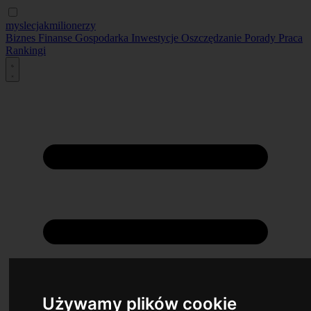
myslecjakmilionerzy
Biznes
Finanse
Gospodarka
Inwestycje
Oszczędzanie
Porady
Praca
Rankingi
Używamy plików cookie