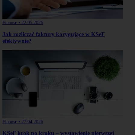
Finanse
•
22.05.2026
Jak rozliczać faktury korygujące w KSeF
efektywnie?
Finanse
•
27.04.2026
KSeF krok po kroku – wystawienie pierwszej