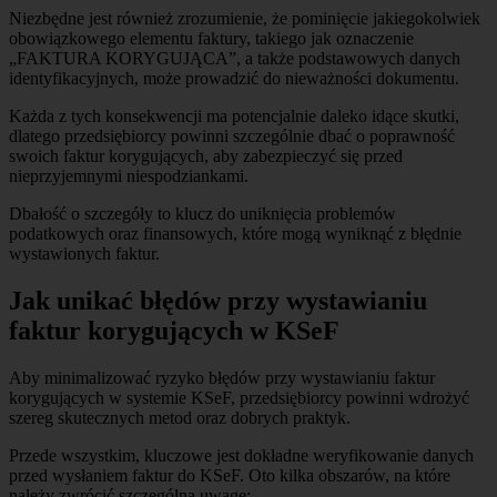
Niezbędne jest również zrozumienie, że pominięcie jakiegokolwiek
obowiązkowego elementu faktury, takiego jak oznaczenie
„FAKTURA KORYGUJĄCA”, a także podstawowych danych
identyfikacyjnych, może prowadzić do nieważności dokumentu.
Każda z tych konsekwencji ma potencjalnie daleko idące skutki,
dlatego przedsiębiorcy powinni szczególnie dbać o poprawność
swoich faktur korygujących, aby zabezpieczyć się przed
nieprzyjemnymi niespodziankami.
Dbałość o szczegóły to klucz do uniknięcia problemów
podatkowych oraz finansowych, które mogą wyniknąć z błędnie
wystawionych faktur.
Jak unikać błędów przy wystawianiu
faktur korygujących w KSeF
Aby minimalizować ryzyko błędów przy wystawianiu faktur
korygujących w systemie KSeF, przedsiębiorcy powinni wdrożyć
szereg skutecznych metod oraz dobrych praktyk.
Przede wszystkim, kluczowe jest dokładne weryfikowanie danych
przed wysłaniem faktur do KSeF. Oto kilka obszarów, na które
należy zwrócić szczególną uwagę: