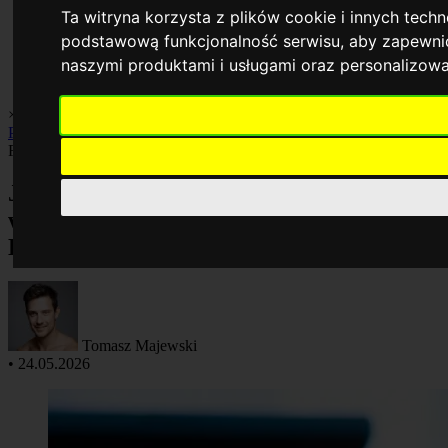
Ta witryna korzysta z plików cookie i innych tech
podstawową funkcjonalność serwisu
,
aby zapewnić
naszymi produktami i usługami oraz personalizow
×
Biznes
Finanse
Gospodarka
Inwestycje
Oszczędzanie
Porady
Praca
Rankingi
Finanse
Jakie są najczęstsze błędy przy
wystawianiu faktur korygujących w
KSeF?
Tomasz Majewski
•
24.05.2026