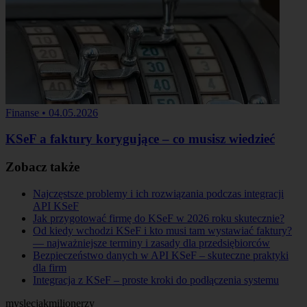
Finanse
•
04.05.2026
KSeF a faktury korygujące – co musisz wiedzieć
Zobacz także
Najczęstsze problemy i ich rozwiązania podczas integracji
API KSeF
Jak przygotować firmę do KSeF w 2026 roku skutecznie?
Od kiedy wchodzi KSeF i kto musi tam wystawiać faktury?
— najważniejsze terminy i zasady dla przedsiębiorców
Bezpieczeństwo danych w API KSeF – skuteczne praktyki
dla firm
Integracja z KSeF – proste kroki do podłączenia systemu
myslecjakmilionerzy