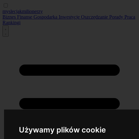
myslecjakmilionerzy
Biznes
Finanse
Gospodarka
Inwestycje
Oszczędzanie
Porady
Praca
Rankingi
Używamy plików cookie