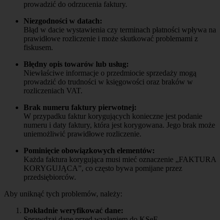
prowadzić do odrzucenia faktury.
Niezgodności w datach:
Błąd w dacie wystawienia czy terminach płatności wpływa na
prawidłowe rozliczenie i może skutkować problemami z
fiskusem.
Błędny opis towarów lub usług:
Niewłaściwe informacje o przedmiocie sprzedaży mogą
prowadzić do trudności w księgowości oraz braków w
rozliczeniach VAT.
Brak numeru faktury pierwotnej:
W przypadku faktur korygujących konieczne jest podanie
numeru i daty faktury, która jest korygowana. Jego brak może
uniemożliwić prawidłowe rozliczenie.
Pominięcie obowiązkowych elementów:
Każda faktura korygująca musi mieć oznaczenie „FAKTURA
KORYGUJĄCA”, co często bywa pomijane przez
przedsiębiorców.
Aby uniknąć tych problemów, należy:
Dokładnie weryfikować dane:
Sprawdzaj dane przed wysłaniem do KSeF.