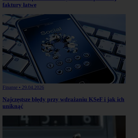
faktury łatwe
Finanse
•
29.04.2026
Najczęstsze błędy przy wdrażaniu KSeF i jak ich
uniknąć