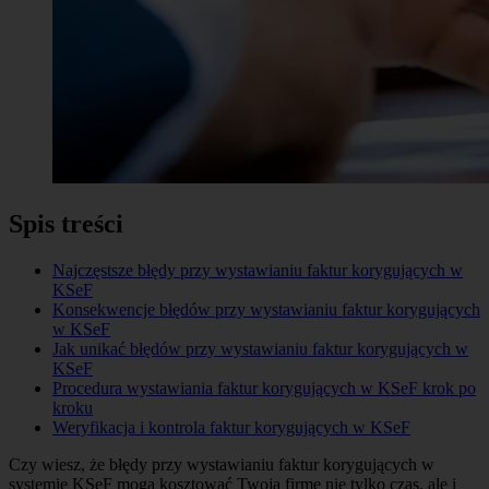
Spis treści
Najczęstsze błędy przy wystawianiu faktur korygujących w
KSeF
Konsekwencje błędów przy wystawianiu faktur korygujących
w KSeF
Jak unikać błędów przy wystawianiu faktur korygujących w
KSeF
Procedura wystawiania faktur korygujących w KSeF krok po
kroku
Weryfikacja i kontrola faktur korygujących w KSeF
Czy wiesz, że błędy przy wystawianiu faktur korygujących w
systemie KSeF mogą kosztować Twoją firmę nie tylko czas, ale i